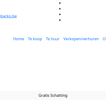
backo.be
Home
Te koop
Te huur
Verkopen/verhuren
O
Gratis Schatting