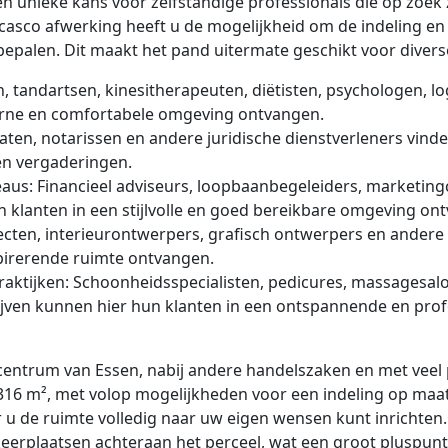
n unieke kans voor zelfstandige professionals die op zoek 
 casco afwerking heeft u de mogelijkheid om de indeling en
epalen. Dit maakt het pand uitermate geschikt voor diverse
, tandartsen, kinesitherapeuten, diëtisten, psychologen, l
erne en comfortabele omgeving ontvangen.
ten, notarissen en andere juridische dienstverleners vinden
en vergaderingen.
eaus:
Financieel adviseurs, loopbaanbegeleiders, marketing
 klanten in een stijlvolle en goed bereikbare omgeving on
ecten, interieurontwerpers, grafisch ontwerpers en andere
spirerende ruimte ontvangen.
aktijken:
Schoonheidsspecialisten, pedicures, massagesal
ijven kunnen hier hun klanten in een ontspannende en pro
t centrum van Essen, nabij andere handelszaken en met veel
316 m², met volop mogelijkheden voor een indeling op maat
u de ruimte volledig naar uw eigen wensen kunt inrichten.
erplaatsen achteraan het perceel, wat een groot pluspunt 