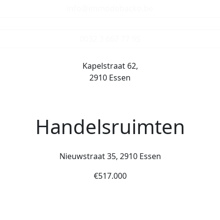
info@immodebacko.be
0032 3 667 77 95
Kapelstraat 62,
2910 Essen
Te koop (in optie)
Commercieel
Handelsruimten
Nieuwstraat 35, 2910 Essen
€517.000