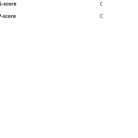
G-score
C
P-score
C