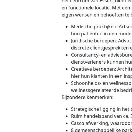
het centrum van Essen, biedt ee
en functionele locatie. Met een
eigen wensen en behoeften te b
Medische praktijken:
Artsen
hun patiënten in een mod
Juridische beroepen:
Advoca
discrete cliëntgesprekken 
Consultancy- en adviesbur
dienstverleners kunnen hun
Creatieve beroepen:
Archit
hier hun klanten in een in
Schoonheids- en wellnesspr
wellnessgerelateerde bedr
Bijzondere kenmerken:
Strategische ligging in he
Ruim handelspand van ca. 
Casco afwerking, waardoor 
8 gemeenschappelijke parke