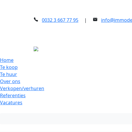
0032 3 667 77 95
|
info@immode
Home
Te koop
Te huur
Over ons
Verkopen/verhuren
Referenties
Vacatures